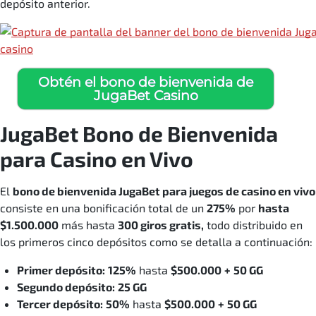
depósito anterior.
Obtén el bono de bienvenida de
JugaBet Casino
JugaBet Bono de Bienvenida
para Casino en Vivo
El
bono de bienvenida JugaBet para juegos de casino en vivo
consiste en una bonificación total de un
275%
por
hasta
$1.500.000
más hasta
300 giros gratis,
todo distribuido en
los primeros cinco depósitos como se detalla a continuación:
Primer depósito:
125%
hasta
$500.000
+
50 GG
Segundo depósito:
25 GG
Tercer depósito:
50%
hasta
$500.000
+
50 GG