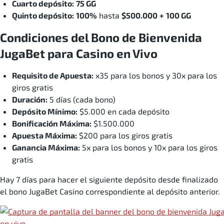
Cuarto depósito:
75 GG
Quinto depósito:
100%
hasta
$500.000
+
100 GG
Condiciones del Bono de Bienvenida
JugaBet para Casino en Vivo
Requisito de Apuesta:
x35 para los bonos y 30x para los
giros gratis
Duración:
5 días (cada bono)
Depósito Mínimo:
$5.000 en cada depósito
Bonificación Máxima:
$1.500.000
Apuesta Máxima:
$200 para los giros gratis
Ganancia Máxima:
5x para los bonos y 10x para los giros
gratis
Hay 7 días para hacer el siguiente depósito desde finalizado
el bono JugaBet Casino correspondiente al depósito anterior.