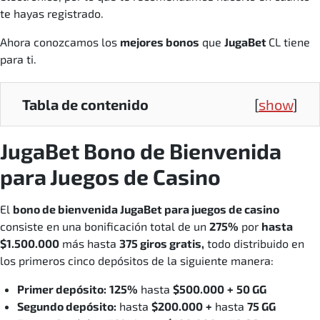
te hayas registrado.
Ahora conozcamos los
mejores bonos
que
JugaBet
CL tiene
para ti.
Tabla de contenido
[
show
]
JugaBet Bono de Bienvenida
para Juegos de Casino
El
bono de bienvenida JugaBet para juegos de casino
consiste en una bonificación total de un
275%
por
hasta
$1.500.000
más hasta
375 giros gratis,
todo distribuido en
los primeros cinco depósitos de la siguiente manera:
Primer depósito:
125%
hasta
$500.000
+
50 GG
Segundo depósito:
hasta
$200.000
+
hasta
75 GG