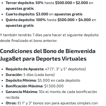
Tercer depósito:
50%
hasta
$500.000 + $2.000
en
apuestas gratis
Cuarto depósito:
$3.000
en
apuestas gratis
Quinto depósito:
100%
hasta
$500.000
+ $4.000
en
apuestas gratis
Y también tendrás 7 días para hacer el siguiente depósito
desde finalizado el bono anterior.
Condiciones del Bono de Bienvenida
JugaBet para Deportes Virtuales
Requisito de Apuesta:
x7 (1°, 3° y 5° depósitos)
Duración:
5 días (cada bono)
Depósito Mínimo:
$5.000 en cada depósito
Bonificación Máxima:
$1.500.000
Ganancia Máxima:
10x el monto de cada bonificación
recibida
Otros:
El 1° y 3° bonos son para apuestas simples con