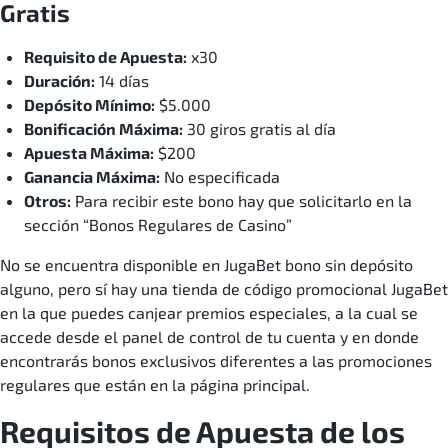
Gratis
Requisito de Apuesta:
x30
Duración:
14 días
Depósito Mínimo:
$5.000
Bonificación Máxima:
30 giros gratis al día
Apuesta Máxima:
$200
Ganancia Máxima:
No especificada
Otros:
Para recibir este bono hay que solicitarlo en la
sección “Bonos Regulares de Casino”
No se encuentra disponible en JugaBet bono sin depósito
alguno, pero sí hay una tienda de código promocional JugaBet
en la que puedes canjear premios especiales, a la cual se
accede desde el panel de control de tu cuenta y en donde
encontrarás bonos exclusivos diferentes a las promociones
regulares que están en la página principal.
Requisitos de Apuesta de los