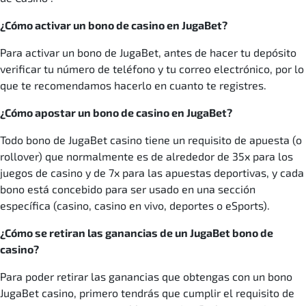
¿Cómo activar un bono de casino en JugaBet?
Para activar un bono de JugaBet, antes de hacer tu depósito
verificar tu número de teléfono y tu correo electrónico, por lo
que te recomendamos hacerlo en cuanto te registres.
¿Cómo apostar un bono de casino en JugaBet?
Todo bono de JugaBet casino tiene un requisito de apuesta (o
rollover) que normalmente es de alrededor de 35x para los
juegos de casino y de 7x para las apuestas deportivas, y cada
bono está concebido para ser usado en una sección
específica (casino, casino en vivo, deportes o eSports).
¿Cómo se retiran las ganancias de un JugaBet bono de
casino?
Para poder retirar las ganancias que obtengas con un bono
JugaBet casino, primero tendrás que cumplir el requisito de