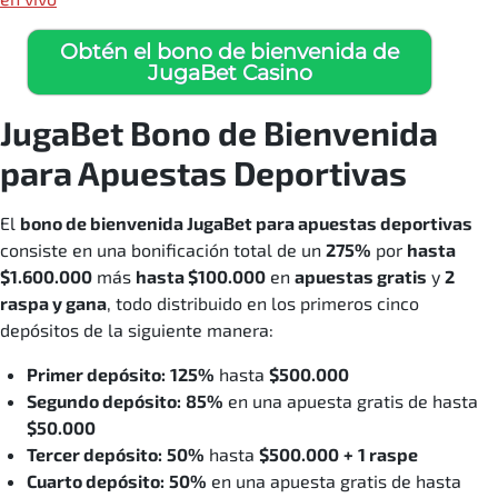
Obtén el bono de bienvenida de
JugaBet Casino
JugaBet Bono de Bienvenida
para Apuestas Deportivas
El
bono de bienvenida JugaBet para apuestas deportivas
consiste en una bonificación total de un
275%
por
hasta
$1.600.000
más
hasta $100.000
en
apuestas gratis
y
2
raspa y gana
, todo distribuido en los primeros cinco
depósitos de la siguiente manera:
Primer depósito:
125%
hasta
$500.000
Segundo depósito:
85%
en una apuesta gratis de hasta
$50.000
Tercer depósito:
50%
hasta
$500.000
+
1 raspe
Cuarto depósito:
50%
en una apuesta gratis de hasta