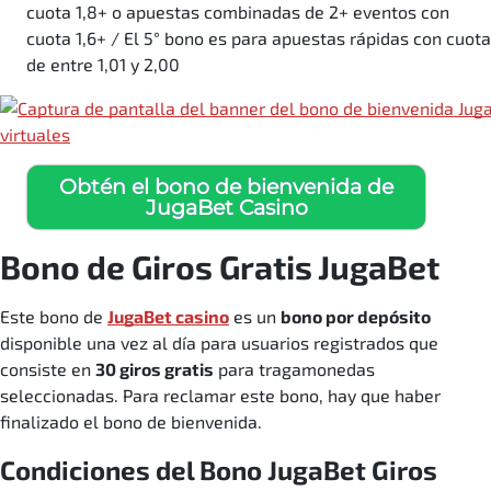
cuota 1,8+ o apuestas combinadas de 2+ eventos con
cuota 1,6+ / El 5° bono es para apuestas rápidas con cuota
de entre 1,01 y 2,00
Obtén el bono de bienvenida de
JugaBet Casino
Bono de Giros Gratis JugaBet
Este bono de
JugaBet casino
es un
bono por depósito
disponible una vez al día para usuarios registrados que
consiste en
30 giros gratis
para tragamonedas
seleccionadas. Para reclamar este bono, hay que haber
finalizado el bono de bienvenida.
Condiciones del Bono JugaBet Giros